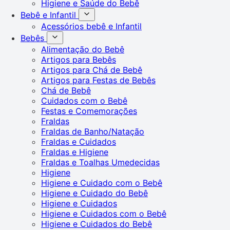
Higiene e Saúde do Bebê
Bebê e Infantil
Acessórios bebê e Infantil
Bebês
Alimentação do Bebê
Artigos para Bebês
Artigos para Chá de Bebê
Artigos para Festas de Bebês
Chá de Bebê
Cuidados com o Bebê
Festas e Comemorações
Fraldas
Fraldas de Banho/Natação
Fraldas e Cuidados
Fraldas e Higiene
Fraldas e Toalhas Umedecidas
Higiene
Higiene e Cuidado com o Bebê
Higiene e Cuidado do Bebê
Higiene e Cuidados
Higiene e Cuidados com o Bebê
Higiene e Cuidados do Bebê