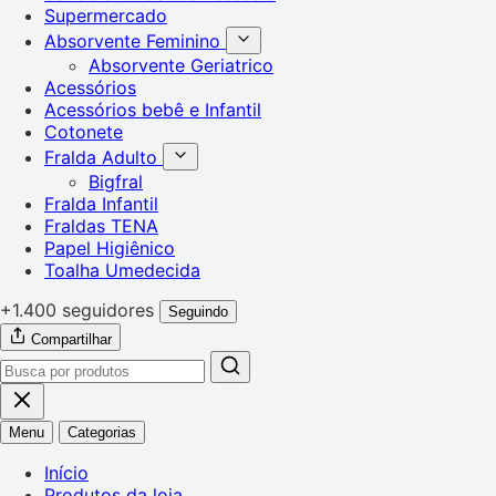
Supermercado
Absorvente Feminino
Absorvente Geriatrico
Acessórios
Acessórios bebê e Infantil
Cotonete
Fralda Adulto
Bigfral
Fralda Infantil
Fraldas TENA
Papel Higiênico
Toalha Umedecida
+1.400 seguidores
Seguindo
Compartilhar
Menu
Categorias
Início
Produtos da loja