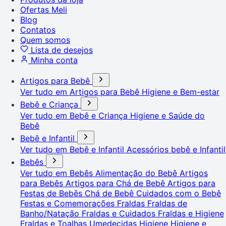
Ofertas Meli
Blog
Contatos
Quem somos
Lista de desejos
Minha conta
Artigos para Bebê
Ver tudo em Artigos para Bebê
Higiene e Bem-estar
Bebê e Criança
Ver tudo em Bebê e Criança
Higiene e Saúde do
Bebê
Bebê e Infantil
Ver tudo em Bebê e Infantil
Acessórios bebê e Infantil
Bebês
Ver tudo em Bebês
Alimentação do Bebê
Artigos
para Bebês
Artigos para Chá de Bebê
Artigos para
Festas de Bebês
Chá de Bebê
Cuidados com o Bebê
Festas e Comemorações
Fraldas
Fraldas de
Banho/Natação
Fraldas e Cuidados
Fraldas e Higiene
Fraldas e Toalhas Umedecidas
Higiene
Higiene e