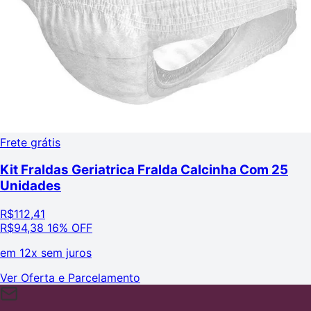
Frete grátis
Kit Fraldas Geriatrica Fralda Calcinha Com 25
Unidades
R$
112,41
R$
94,38
16% OFF
em
12x sem juros
Ver Oferta e Parcelamento