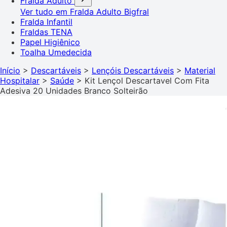
Fralda Adulto
Ver tudo em Fralda Adulto
Bigfral
Fralda Infantil
Fraldas TENA
Papel Higiênico
Toalha Umedecida
Início
>
Descartáveis
>
Lençóis Descartáveis
>
Material
Hospitalar
>
Saúde
>
Kit Lençol Descartavel Com Fita
Adesiva 20 Unidades Branco Solteirão