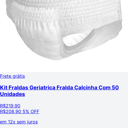
Frete grátis
Kit Fraldas Geriatrica Fralda Calcinha Com 50
Unidades
R$
219,90
R$
208,90
5% OFF
em
12x sem juros