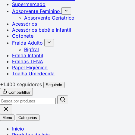
Supermercado
Absorvente Feminino
Absorvente Geriatrico
Acessórios
Acessórios bebê e Infantil
Cotonete
Fralda Adulto
Bigfral
Fralda Infantil
Fraldas TENA
Papel Higiênico
Toalha Umedecida
+1.400 seguidores
Seguindo
Compartilhar
Menu
Categorias
Início
Produtos da loja