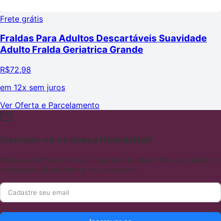
Frete grátis
Fraldas Para Adultos Descartáveis Suavidade
Adulto Fralda Geriatrica Grande
R$
72,98
em
12x sem juros
Ver Oferta e Parcelamento
Inscreva-se na nossa Newsletter!
Receba ofertas incríveis, cupons de desconto exclusivos e
novidades diretamente no seu e-mail.