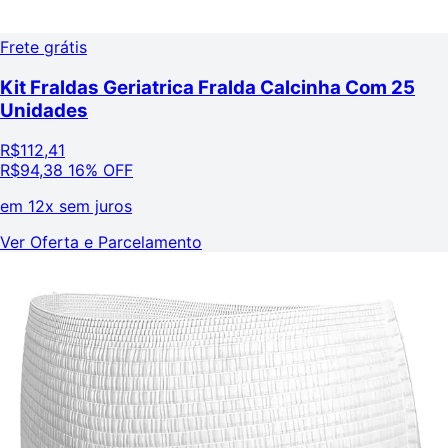
Frete grátis
Kit Fraldas Geriatrica Fralda Calcinha Com 25
Unidades
R$
112,41
R$
94,38
16% OFF
em
12x sem juros
Ver Oferta e Parcelamento