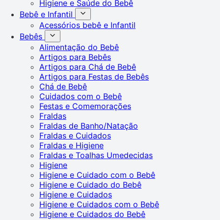
Higiene e Saúde do Bebê
Bebê e Infantil
Acessórios bebê e Infantil
Bebês
Alimentação do Bebê
Artigos para Bebês
Artigos para Chá de Bebê
Artigos para Festas de Bebês
Chá de Bebê
Cuidados com o Bebê
Festas e Comemorações
Fraldas
Fraldas de Banho/Natação
Fraldas e Cuidados
Fraldas e Higiene
Fraldas e Toalhas Umedecidas
Higiene
Higiene e Cuidado com o Bebê
Higiene e Cuidado do Bebê
Higiene e Cuidados
Higiene e Cuidados com o Bebê
Higiene e Cuidados do Bebê