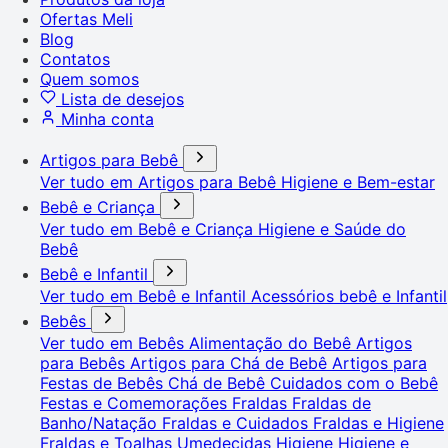
Ofertas Meli
Blog
Contatos
Quem somos
Lista de desejos
Minha conta
Artigos para Bebê
Ver tudo em Artigos para Bebê
Higiene e Bem-estar
Bebê e Criança
Ver tudo em Bebê e Criança
Higiene e Saúde do
Bebê
Bebê e Infantil
Ver tudo em Bebê e Infantil
Acessórios bebê e Infantil
Bebês
Ver tudo em Bebês
Alimentação do Bebê
Artigos
para Bebês
Artigos para Chá de Bebê
Artigos para
Festas de Bebês
Chá de Bebê
Cuidados com o Bebê
Festas e Comemorações
Fraldas
Fraldas de
Banho/Natação
Fraldas e Cuidados
Fraldas e Higiene
Fraldas e Toalhas Umedecidas
Higiene
Higiene e