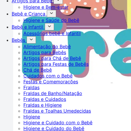
Artigos para Bebê
Higiene e Bem-estar
Bebê e Criança
Higiene e Saúde do Bebê
Bebê e Infantil
Acessórios bebê e Infantil
Bebês
Alimentação do Bebê
Artigos para Bebês
Artigos para Chá de Bebê
Artigos para Festas de Bebês
Chá de Bebê
Cuidados com o Bebê
Festas e Comemorações
Fraldas
Fraldas de Banho/Natação
Fraldas e Cuidados
Fraldas e Higiene
Fraldas e Toalhas Umedecidas
Higiene
Higiene e Cuidado com o Bebê
Higiene e Cuidado do Bebê