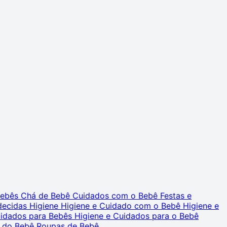
 Bebês
Chá de Bebê
Cuidados com o Bebê
Festas e
decidas
Higiene
Higiene e Cuidado com o Bebê
Higiene e
uidados para Bebês
Higiene e Cuidados para o Bebê
 do Bebê
Roupas de Bebê