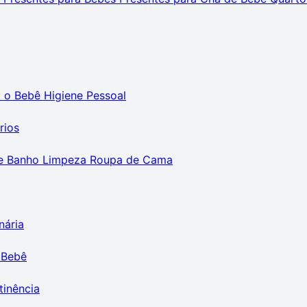
m o Bebê
Higiene Pessoal
rios
e Banho
Limpeza
Roupa de Cama
nária
 Bebê
tinência