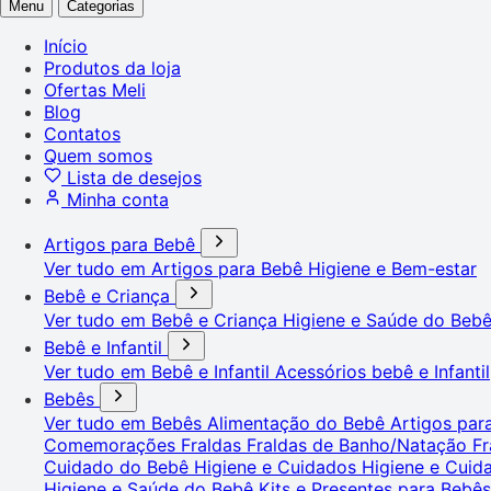
Menu
Categorias
Início
Produtos da loja
Ofertas Meli
Blog
Contatos
Quem somos
Lista de desejos
Minha conta
Artigos para Bebê
Ver tudo em Artigos para Bebê
Higiene e Bem-estar
Bebê e Criança
Ver tudo em Bebê e Criança
Higiene e Saúde do Beb
Bebê e Infantil
Ver tudo em Bebê e Infantil
Acessórios bebê e Infantil
Bebês
Ver tudo em Bebês
Alimentação do Bebê
Artigos pa
Comemorações
Fraldas
Fraldas de Banho/Natação
Fr
Cuidado do Bebê
Higiene e Cuidados
Higiene e Cui
Higiene e Saúde do Bebê
Kits e Presentes para Bebê