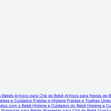
ê
ra Bebês
Artigos para Chá de Bebê
Artigos para Festas de
aldas e Cuidados
Fraldas e Higiene
Fraldas e Toalhas Ume
dados com o Bebê
Higiene e Cuidados do Bebê
Higiene e C
s
Presentes para Bebês
Presentes para Chá de Bebê
Quarto