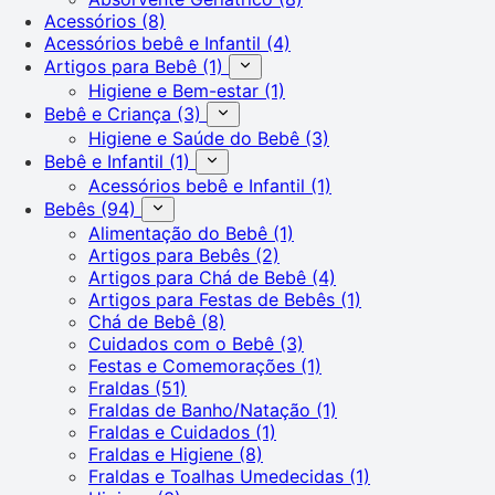
Acessórios
(8)
Acessórios bebê e Infantil
(4)
Artigos para Bebê
(1)
Higiene e Bem-estar
(1)
Bebê e Criança
(3)
Higiene e Saúde do Bebê
(3)
Bebê e Infantil
(1)
Acessórios bebê e Infantil
(1)
Bebês
(94)
Alimentação do Bebê
(1)
Artigos para Bebês
(2)
Artigos para Chá de Bebê
(4)
Artigos para Festas de Bebês
(1)
Chá de Bebê
(8)
Cuidados com o Bebê
(3)
Festas e Comemorações
(1)
Fraldas
(51)
Fraldas de Banho/Natação
(1)
Fraldas e Cuidados
(1)
Fraldas e Higiene
(8)
Fraldas e Toalhas Umedecidas
(1)