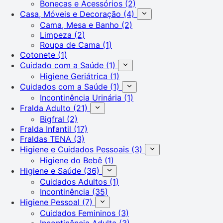
Bonecas e Acessórios
(2)
Casa, Móveis e Decoração
(4)
Cama, Mesa e Banho
(2)
Limpeza
(2)
Roupa de Cama
(1)
Cotonete
(1)
Cuidado com a Saúde
(1)
Higiene Geriátrica
(1)
Cuidados com a Saúde
(1)
Incontinência Urinária
(1)
Fralda Adulto
(21)
Bigfral
(2)
Fralda Infantil
(17)
Fraldas TENA
(3)
Higiene e Cuidados Pessoais
(3)
Higiene do Bebê
(1)
Higiene e Saúde
(36)
Cuidados Adultos
(1)
Incontinência
(35)
Higiene Pessoal
(7)
Cuidados Femininos
(3)
Incontinência Adulta
(3)