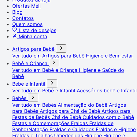
Ofertas Meli
Blog
Contatos
Quem somos
Lista de desejos
Minha conta
Artigos para Bebê
Ver tudo em Artigos para Bebê
Higiene e Bem-estar
Bebê e Criança
Ver tudo em Bebê e Criança
Higiene e Saúde do
Bebê
Bebê e Infantil
Ver tudo em Bebê e Infantil
Acessórios bebê e Infantil
Bebês
Ver tudo em Bebês
Alimentação do Bebê
Artigos
para Bebês
Artigos para Chá de Bebê
Artigos para
Festas de Bebês
Chá de Bebê
Cuidados com o Bebê
Festas e Comemorações
Fraldas
Fraldas de
Banho/Natação
Fraldas e Cuidados
Fraldas e Higiene
Fraldas e Toalhas Umedecidas
Higiene
Higiene e