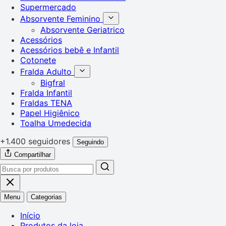
Supermercado
Absorvente Feminino
Absorvente Geriatrico
Acessórios
Acessórios bebê e Infantil
Cotonete
Fralda Adulto
Bigfral
Fralda Infantil
Fraldas TENA
Papel Higiênico
Toalha Umedecida
+1.400 seguidores
Seguindo
Compartilhar
Menu
Categorias
Início
Produtos da loja