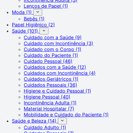
Lenços de Papel
(1)
Moda
(1)
Bebês
(1)
Papel Higiênico
(2)
Saúde
(101)
Cuidado com a Saúde
(9)
Cuidado com Incontinência
(3)
Cuidado com o Corpo
(1)
Cuidado do Paciente
(1)
Cuidado Pessoal
(46)
Cuidados com a Saúde
(12)
Cuidados com Incontinência
(4)
Cuidados Geriátricos
(1)
Cuidados Pessoais
(36)
Higiene e Cuidado Pessoal
(1)
Higiene Pessoal
(40)
Incontinência Adulta
(1)
Material Hospitalar
(7)
Mobilidade e Cuidado do Paciente
(1)
Saúde e Beleza
(14)
Cuidado Adulto
(1)