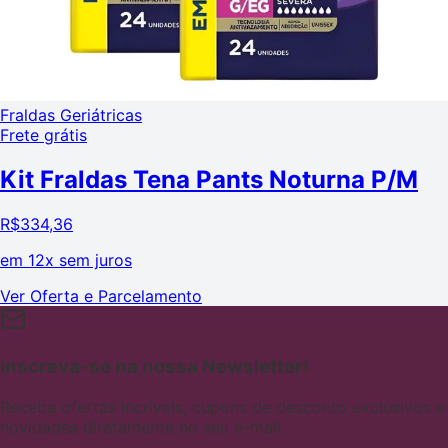
Fraldas Geriátricas
Frete grátis
Kit Fraldas Tena Pants Noturna P/M
R$
334,36
em
12x sem juros
Ver Oferta e Parcelamento
Inscreva-se na nossa Newsletter!
Receba ofertas incríveis, cupons de desconto exclusivos e
novidades diretamente no seu e-mail.