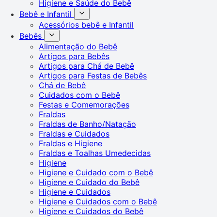
Higiene e Saúde do Bebê
Bebê e Infantil
Acessórios bebê e Infantil
Bebês
Alimentação do Bebê
Artigos para Bebês
Artigos para Chá de Bebê
Artigos para Festas de Bebês
Chá de Bebê
Cuidados com o Bebê
Festas e Comemorações
Fraldas
Fraldas de Banho/Natação
Fraldas e Cuidados
Fraldas e Higiene
Fraldas e Toalhas Umedecidas
Higiene
Higiene e Cuidado com o Bebê
Higiene e Cuidado do Bebê
Higiene e Cuidados
Higiene e Cuidados com o Bebê
Higiene e Cuidados do Bebê